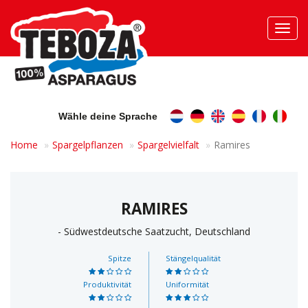
Toggl
navig
Wähle deine Sprache
Home
Spargelpflanzen
Spargelvielfalt
Ramires
RAMIRES
- Südwestdeutsche Saatzucht, Deutschland
Spitze
Stängelqualität
Produktivität
Uniformität